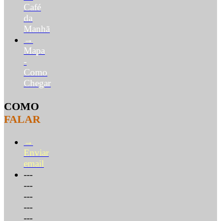
Café
da
Manhã
→
Mapa
-
Como
Chegar
COMO
FALAR
→
Enviar
email
---
---
---
---
---