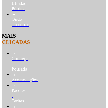
Útilidade
Pública
→
Onde
encontrar
MAIS
CLICADAS
→
Conheça
a
Pousada
→
Acomodações
→
Pacotes
e
Tarifas
→