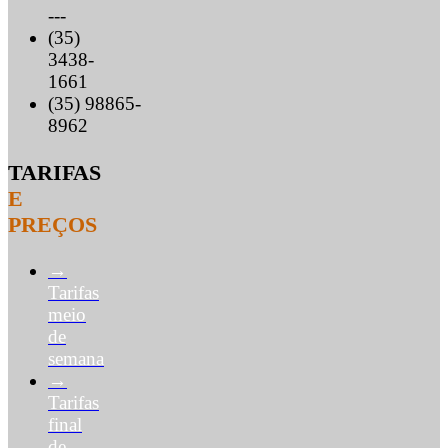
---
(35)
3438-
1661
(35) 98865-
8962
TARIFAS
E
PREÇOS
→
Tarifas
meio
de
semana
→
Tarifas
final
de