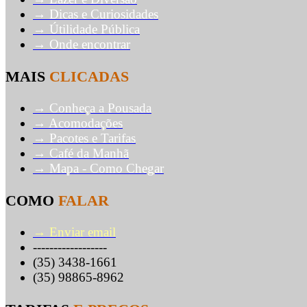
→ Dicas e Curiosidades
→ Útilidade Pública
→ Onde encontrar
MAIS
CLICADAS
→ Conheça a Pousada
→ Acomodações
→ Pacotes e Tarifas
→ Café da Manhã
→ Mapa - Como Chegar
COMO
FALAR
→ Enviar email
------------------
(35) 3438-1661
(35) 98865-8962