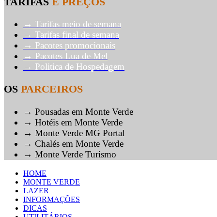
TARIFAS
E PREÇOS
→ Tarifas meio de semana
→ Tarifas final de semana
→ Pacotes promocionais
→ Pacotes Lua de Mel
→ Politica de Hospedagem
OS
PARCEIROS
→ Pousadas em Monte Verde
→ Hotéis em Monte Verde
→ Monte Verde MG Portal
→ Chalés em Monte Verde
→ Monte Verde Turismo
HOME
MONTE VERDE
LAZER
INFORMAÇÕES
DICAS
UTILITÁRIOS